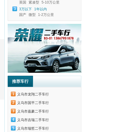
英国
紧凑型
5-10万公里
3
3万以下
1年以内
国产
微型
1-2万公里
推荐车行
1
义乌市龙翔二手车行
2
义乌市国平二手车行
3
义乌市嘉豪二手车行
4
义乌市吉瑞二手车行
5
义乌市瑞哲二手车行