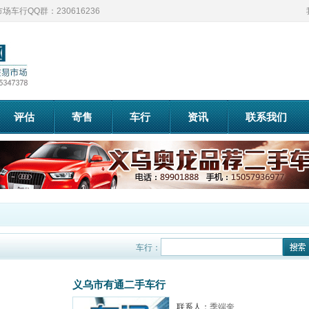
车行QQ群：230616236
评估
寄售
车行
资讯
联系我们
车行：
义乌市有通二手车行
联系人：
季端奎