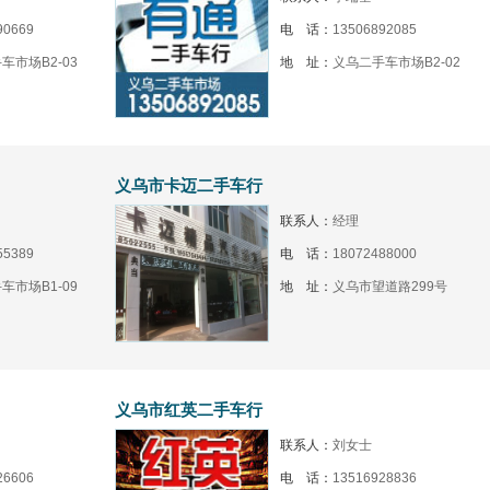
90669
电 话：
13506892085
车市场B2-03
地 址：
义乌二手车市场B2-02
义乌市卡迈二手车行
联系人：
经理
55389
电 话：
18072488000
车市场B1-09
地 址：
义乌市望道路299号
义乌市红英二手车行
联系人：
刘女士
26606
电 话：
13516928836