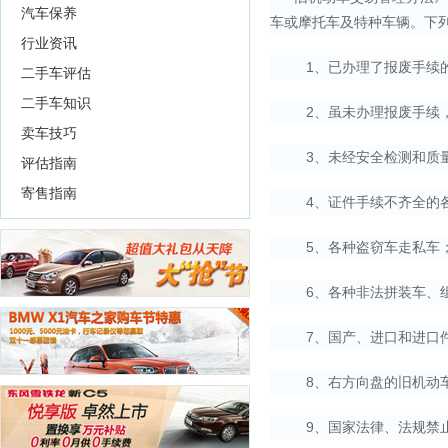
汽车保养
车或摩托车及特种车辆。下
行业资讯
1、已办理了报废手续的
二手车评估
二手车知识
2、虽未办理报废手续，但
卖车技巧
3、未经安全检测和质量
评估指南
寄售指南
4、证件手续不齐全的各
5、各种盗窃车走私车
6、各种非法拼装车、组
7、国产、进口和进口件
8、右方向盘的旧机动
9、国家法律、法规禁止